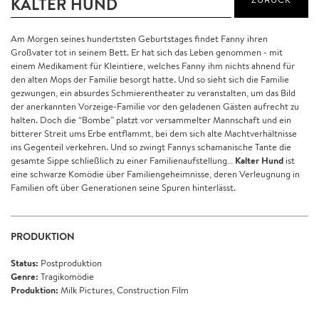
KALTER HUND
Am Morgen seines hundertsten Geburtstages findet Fanny ihren
Großvater tot in seinem Bett. Er hat sich das Leben genommen - mit
einem Medikament für Kleintiere, welches Fanny ihm nichts ahnend für
den alten Mops der Familie besorgt hatte. Und so sieht sich die Familie
gezwungen, ein absurdes Schmierentheater zu veranstalten, um das Bild
der anerkannten Vorzeige-Familie vor den geladenen Gästen aufrecht zu
halten. Doch die “Bombe” platzt vor versammelter Mannschaft und ein
bitterer Streit ums Erbe entflammt, bei dem sich alte Machtverhältnisse
ins Gegenteil verkehren. Und so zwingt Fannys schamanische Tante die
Kalter Hund
gesamte Sippe schließlich zu einer Familienaufstellung…
ist
eine schwarze Komödie über Familiengeheimnisse, deren Verleugnung in
Familien oft über Generationen seine Spuren hinterlässt.
PRODUKTION
Status:
Postproduktion
Genre:
Tragikomödie
Produktion:
Milk Pictures, Construction Film