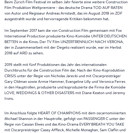
Beim Zürich Film Festival im selben Jahr feierte eine weitere Construction
Film Produktion Weltpremiere - das deutsche Drama TOD AUF RATEN
von Autor und Regisseur Andreas Arnstedt, das im August 2018 im ZDF
ausgestrahlt wurde und hervorragende Kritiken bekommen hat.
Im September 2017 kam die von Construction Film gemeinsam mit Fox
International Production produzierte Kino-Komödie UNTER DEUTSCHEN
BETTEN in die Kinos. Der TV Film UNZERTRENNLICH NACH VERONA,
der in Zusammenarbeit mit der Degeto realisiert wurde, war im Herbst
2018 auf ARD zu sehen.
2019 stellt mit fünf Produktionen das Jahr des internationalen
Durchbruchs für die Construction Film dar. Nach der Kino-Koproduktion
CRISIS unter der Regie von Nicholas Jarecki und mit Oscarpreisträger
Gary Oldman sowie Armie Hammer, Evangeline Lilly und Veronica Ferres
in den Hauptrollen, produzierte und koproduzierte die Firma die Komödie
LOVE, WEDDINGS & OTHER DISASTERS mit Diane Keaton und Jeremy
Irons.
Im Anschluss folgte HEART OF CHAMPIONS mit dem oscarnominierten
Michael Shannon in der Hauptrolle, gefolgt von PASSENGER C unter der
Regie von Cassian Elwes und das Kino-Drama EVERY BREATH YOU TAKE
mit Oscarpreisträger Casey Affleck, Michelle Monaghan, Sam Claflin und