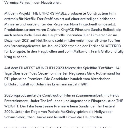
Veronica Ferres in den Hauptrollen.
Mit dem Projekt THE UNFORGIVABLE produzierte Construction Film
erstmals für Netflix. Der Stoff basiert auf einer dreiteiligen britischen
Miniserie und wurde unter der Regie von Nora Fingscheidt umgesetzt.
Produktionspartner waren Graham King/GK Films und Sandra Bullock, die
auch neben Viola Davis die Hauptrolle übernahm. Der Film erschien im
Dezember 2021 auf Netflix und steht mittlerweile in der all-time Top Ten
des Streamingdienstes. Im Januar 2022 erschien der Thriller SHATTERED
für Lionsgate. In den Hauptrollen sind John Malkovich, Frank Grillo und Lilly
Krug zu sehen.
Auf dem FILMFEST MÜNCHEN 2023 feierte der Spielfilm "Entführt - 14
Tage Überleben" des Oscar-nominierten Regisseurs Marc Rothemund für
RTL plus seine Premiere. Die Geschichte handelt vom historischen
Entführungsfall von Johannes Erlemann im Jahr 1981.
2025 koproduzierte die Construction Film in Zusammenarbeit mit Fields
Entertainment, Under The Influence und augenschein Filmproduktion THE
WEIGHT. Der Film feiert seine Premiere beim Sundance Film Festival
2026. Unter der Regie von Padraic McKinley spielen die Hollywood-
Schauspieler Ethan Hawke und Russell Crowe die Hauptrollen.